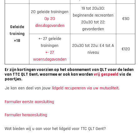
19 tot 20u30:
20 geleide trainingen
beginnende recreanten
Op 20
€90
20u30 tot 22:
dinsdagavonden
Geleide
gevorderden
training
+- 27 geleide
+18
trainingen
20u30 tot 22u: E4 tot A
€120
+- 27
niveau
woensdagavonden
Er zijn kortingen voorzien op het abonnement van QLT voor de leden
van TTC QLT Gent, waarmee er ook kan worden
vrij gespeeld
via de
poortjes.
Je kan een deel van jouw
lidgeld recupereren via uw mutualiteit
.
Formulier eerste aansluiting
Formulier heraansluiting
Wat bieden wij u aan voor het lidgeld voor TTC QLT Gent?