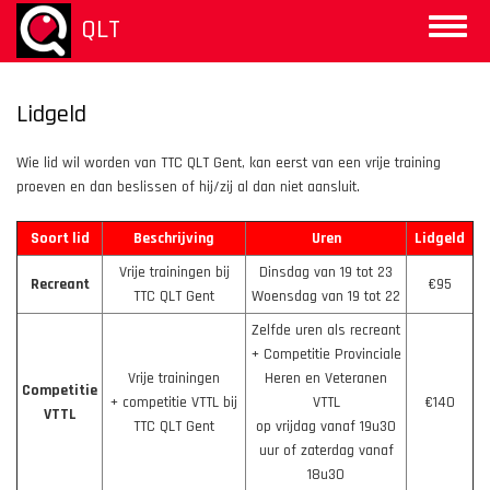
Skip
QLT
Toggle
to
naviga
main
content
Lidgeld
Wie lid wil worden van TTC QLT Gent, kan eerst van een vrije training
proeven en dan beslissen of hij/zij al dan niet aansluit.
Soort lid
Beschrijving
Uren
Lidgeld
Vrije trainingen bij
Dinsdag van 19 tot 23
Recreant
€95
TTC QLT Gent
Woensdag van 19 tot 22
Zelfde uren als recreant
+ Competitie Provinciale
Vrije trainingen
Heren en Veteranen
Competitie
+ competitie VTTL bij
VTTL
€140
VTTL
TTC QLT Gent
op vrijdag vanaf 19u30
uur of zaterdag vanaf
18u30