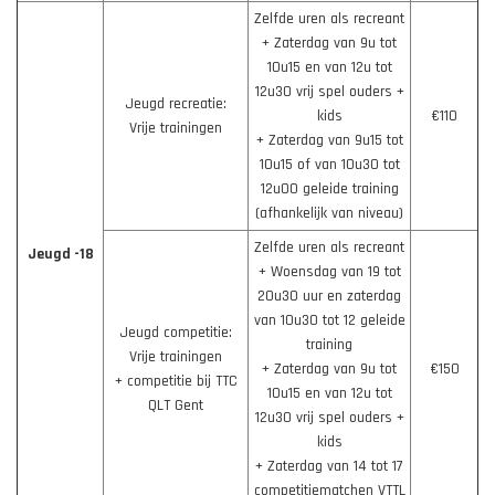
Zelfde uren als recreant
+ Zaterdag van 9u tot
10u15 en van 12u tot
12u30 vrij spel ouders +
Jeugd recreatie:
kids
€110
Vrije trainingen
+ Zaterdag van 9u15 tot
10u15 of van 10u30 tot
12u00 geleide training
(afhankelijk van niveau)
Zelfde uren als recreant
Jeugd -18
+ Woensdag van 19 tot
20u30 uur en zaterdag
van 10u30 tot 12 geleide
Jeugd competitie:
training
Vrije trainingen
+ Zaterdag van 9u tot
€150
+ competitie bij TTC
10u15 en van 12u tot
QLT Gent
12u30 vrij spel ouders +
kids
+ Zaterdag van 14 tot 17
competitiematchen VTTL