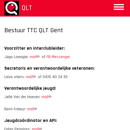
Overslaan
QLT
Toggle
en
naviga
naar
de
inhoud
Bestuur TTC QLT Gent
gaan
Voorzitter en interclubleider:
Jago Lowagie:
mail
of
FB Messenger
Secretaris en verantwoordelijke veteranen:
Lieve vriens:
mail
of 0476 40 34 55
Verantwoordelijke jeugd:
Jelle Van der Hoeven:
mail
Remi Frateur:
mail
Jeugdcoördinator en API:
Faber Pennings:
mail