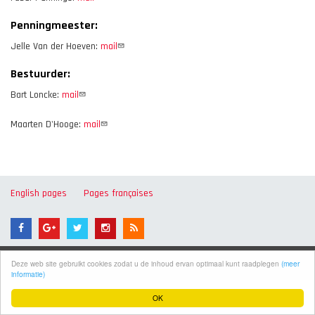
Penningmeester:
Jelle Van der Hoeven:
mail
Bestuurder:
Bart Loncke:
mail
Maarten D'Hooge:
mail
English pages
Pages françaises
Copyright © 2026. All rights reserved
Deze web site gebruikt cookies zodat u de inhoud ervan optimaal kunt raadplegen
(meer
informatie)
OK