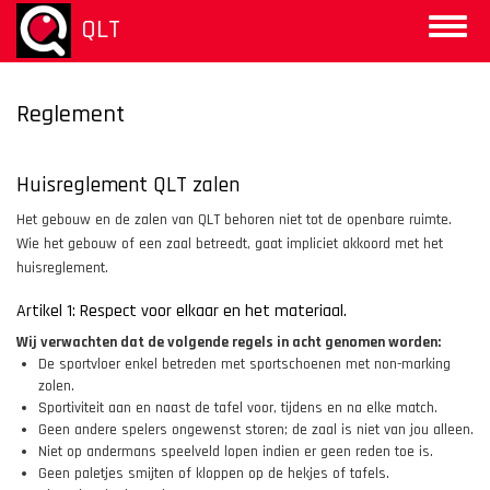
Overslaan
QLT
Toggle
en
naviga
naar
de
inhoud
Reglement
gaan
Huisreglement QLT zalen
Het gebouw en de zalen van QLT behoren niet tot de openbare ruimte.
Wie het gebouw of een zaal betreedt, gaat impliciet akkoord met het
huisreglement.
Artikel 1: Respect voor elkaar en het materiaal.
Wij verwachten dat de volgende regels in acht genomen worden:
De sportvloer enkel betreden met sportschoenen met non-marking
zolen.
Sportiviteit aan en naast de tafel voor, tijdens en na elke match.
Geen andere spelers ongewenst storen; de zaal is niet van jou alleen.
Niet op andermans speelveld lopen indien er geen reden toe is.
Geen paletjes smijten of kloppen op de hekjes of tafels.