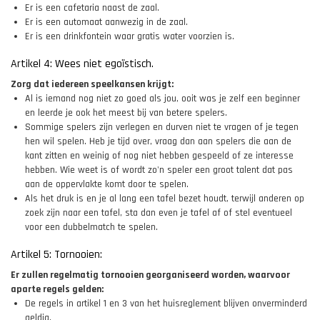
Er is een cafetaria naast de zaal.
Er is een automaat aanwezig in de zaal.
Er is een drinkfontein waar gratis water voorzien is.
Artikel 4: Wees niet egoïstisch.
Zorg dat iedereen speelkansen krijgt:
Al is iemand nog niet zo goed als jou, ooit was je zelf een beginner
en leerde je ook het meest bij van betere spelers.
Sommige spelers zijn verlegen en durven niet te vragen of je tegen
hen wil spelen. Heb je tijd over, vraag dan aan spelers die aan de
kant zitten en weinig of nog niet hebben gespeeld of ze interesse
hebben. Wie weet is of wordt zo'n speler een groot talent dat pas
aan de oppervlakte komt door te spelen.
Als het druk is en je al lang een tafel bezet houdt, terwijl anderen op
zoek zijn naar een tafel, sta dan even je tafel af of stel eventueel
voor een dubbelmatch te spelen.
Artikel 5: Tornooien:
Er zullen regelmatig tornooien georganiseerd worden, waarvoor
aparte regels gelden:
De regels in artikel 1 en 3 van het huisreglement blijven onverminderd
geldig.