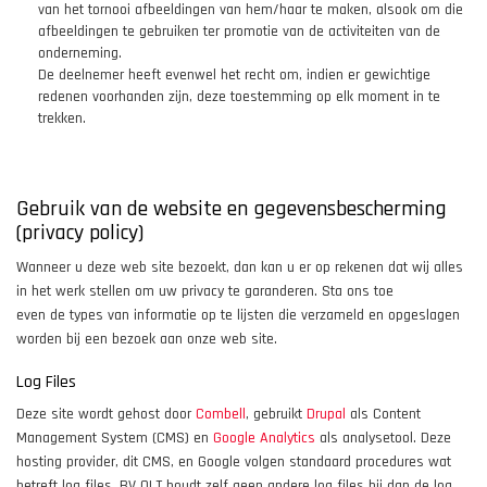
van het tornooi afbeeldingen van hem/haar te maken, alsook om die
afbeeldingen te gebruiken ter promotie van de activiteiten van de
onderneming.
De deelnemer heeft evenwel het recht om, indien er gewichtige
redenen voorhanden zijn, deze toestemming op elk moment in te
trekken.
Gebruik van de website en gegevensbescherming
(privacy policy)
Wanneer u deze web site bezoekt, dan kan u er op rekenen dat wij alles
in het werk stellen om uw privacy te garanderen. Sta ons toe
even de types van informatie op te lijsten die verzameld en opgeslagen
worden bij een bezoek aan onze web site.
Log Files
Deze site wordt gehost door
Combell
, gebruikt
Drupal
als Content
Management System (CMS) en
Google Analytics
als analysetool. Deze
hosting provider, dit CMS, en Google volgen standaard procedures wat
betreft log files. BV QLT houdt zelf geen andere log files bij dan de log