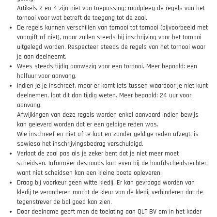
Artikels 2 en 4 zijn niet van toepassing; raadpleeg de regels van het
tornooi voor wat betreft de toegang tot de zaal.
De regels kunnen verschillen van tornooi tot tornooi (bijvoorbeeld met
voorgift of niet), maar zullen steeds bij inschrijving voor het tornooi
uitgelegd worden. Respecteer steeds de regels van het tornooi waar
je aan deelneemt.
Wees steeds tijdig aanwezig voor een tornooi. Meer bepaald: een
halfuur voor aanvang.
Indien je je inschreef, maar er komt iets tussen waardoor je niet kunt
deelnemen, laat dit dan tijdig weten. Meer bepaald: 24 uur voor
aanvang.
Afwijkingen van deze regels worden enkel aanvaard indien bewijs
kan geleverd worden dat er een geldige reden was.
Wie inschreef en niet of te laat en zonder geldige reden afzegt, is
sowieso het inschrijvingsbedrag verschuldigd.
Verlaat de zaal pas als je zeker bent dat je niet meer moet
scheidsen. Informeer desnoods kort even bij de hoofdscheidsrechter,
want niet scheidsen kan een kleine boete opleveren.
Draag bij voorkeur geen witte kledij. Er kan gevraagd worden van
kledij te veranderen mocht de kleur van de kledij verhinderen dat de
tegenstrever de bal goed kan zien.
Door deelname geeft men de toelating aan QLT BV om in het kader