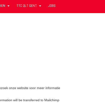
IEN
TTC QLT GENT
JOBS
+
+
 Bezoek onze website voor meer informatie
rmation will be transferred to Mailchimp