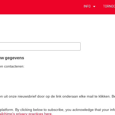
INFO
TORNOO
+
 uw gegevens
en contacteren:
en uit onze nieuwsbrief door op de link onderaan elke mail te klikken.
atform. By clicking below to subscribe, you acknowledge that your info
lchimp's privacy practices here.