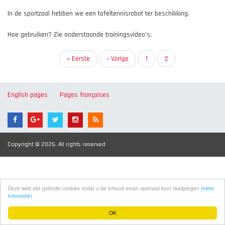
In de sportzaal hebben we een tafeltennisrobot ter beschikking.
Hoe gebruiken? Zie onderstaande trainingsvideo's:
Paginering
Eerste
« Eerste
Vorige
‹ Vorige
Pagina
1
Huidige
2
pagina
pagina
pagina
English pages
Pages françaises
Copyright © 2026. All rights reserved
Deze web site gebruikt cookies zodat u de inhoud ervan optimaal kunt raadplegen
(meer
informatie)
OK