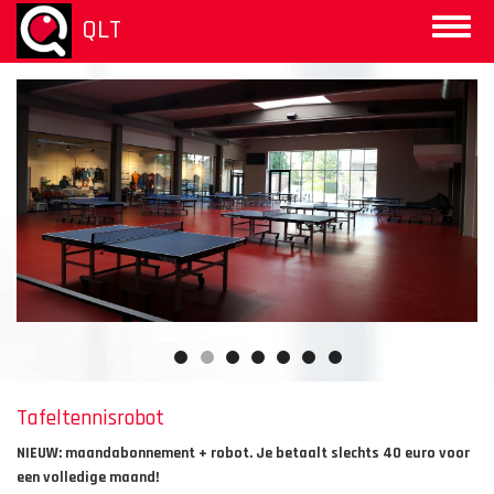
Overslaan
QLT
Toggle
en
naviga
naar
de
inhoud
gaan
Tafeltennisrobot
NIEUW: maandabonnement + robot. Je betaalt slechts 40 euro voor
een volledige maand!