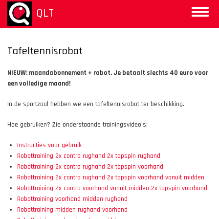
Aller
QLT
Toggle
au
naviga
contenu
principal
Tafeltennisrobot
NIEUW: maandabonnement + robot. Je betaalt slechts 40 euro voor
een volledige maand!
In de sportzaal hebben we een tafeltennisrobot ter beschikking.
Hoe gebruiken? Zie onderstaande trainingsvideo's:
Instructies voor gebruik
Robottraining 2x contra rughand 2x topspin rughand
Robottraining 2x contra rughand 2x topspin voorhand
Robottraining 2x contra rughand 2x topspin voorhand vanuit midden
Robottraining 2x contra voorhand vanuit midden 2x topspin voorhand
Robottraining voorhand midden rughand
Robottraining midden rughand voorhand