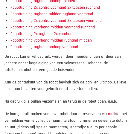
Robottraining rughand omloop midden
Robottraining 2x contra voorhand 2x topspin rughand
Robottraining rughand midden rughand voorhand
Robottraining 2x contra voorhand 2x topspin voorhand
Robottraining voorhand midden voorhand rughand
Robottraining 2x rughand 2x voorhand
Robottraining voorhand midden rughand midden
Robottraining rughand omloop voorhand
De robot kan enkel gebruikt worden door meerderjarigen of door een
jongere onder begeleiding van een volwassene. Behandel de
tafeltennisrobot als een goede huisvader!
Aan de achterkant van de robot bevindt zich de aan- en uitknop. Gelieve
deze aan te zetten voor gebruik en af te zetten nadien.
Na gebruik alle ballen verzamelen en terug in de robot doen, a.u.b.
Je kan gebruik maken van onze robot door te reserveren via
mail
met
vermelding van je volledige naam, telefoonnummer en gewenste datum
en uur (tijdens vrij spelen momenten). Kostprijs: 5 euro per sessie
(bovenop toegang), vooraf te betalen via overschrijving op ons